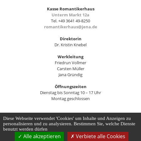
Kasse Romantikerhaus
Unterm Markt 12a
Tel. +49 3641 49-8250
romantikerhaus@jena.de
Direktorin
Dr. Kristin Knebel
Werkleitung
Friedrun Vollmer
Carsten Müller
Jana Gründig
Öffnungszeiten
Dienstag bis Sonntag 10 – 17 Uhr
Montag geschlossen
Diese Webseite verwendet 'Cookies' um Inhalte und Anzeigen zu
Kontakt
Impressum
Datenschutz
Barrierefreiheit
personalisieren und zu analysieren. Bestimmen Sie, welche Dienste
Datenschutz-Einstellungen anpassen
benutzt werden dürfen
Alle akzeptieren
Verbiete alle Cookies