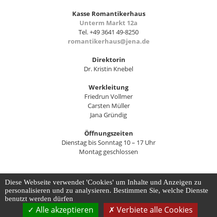
Kasse Romantikerhaus
Unterm Markt 12a
Tel. +49 3641 49-8250
romantikerhaus@jena.de
Direktorin
Dr. Kristin Knebel
Werkleitung
Friedrun Vollmer
Carsten Müller
Jana Gründig
Öffnungszeiten
Dienstag bis Sonntag 10 – 17 Uhr
Montag geschlossen
Diese Webseite verwendet 'Cookies' um Inhalte und Anzeigen zu
Kontakt
Impressum
Datenschutz
Barrierefreiheit
personalisieren und zu analysieren. Bestimmen Sie, welche Dienste
Datenschutz-Einstellungen anpassen
benutzt werden dürfen
Alle akzeptieren
Verbiete alle Cookies