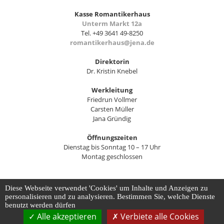
Kasse Romantikerhaus
Unterm Markt 12a
Tel. +49 3641 49-8250
romantikerhaus@jena.de
Direktorin
Dr. Kristin Knebel
Werkleitung
Friedrun Vollmer
Carsten Müller
Jana Gründig
Öffnungszeiten
Dienstag bis Sonntag 10 – 17 Uhr
Montag geschlossen
Diese Webseite verwendet 'Cookies' um Inhalte und Anzeigen zu
Kontakt
Impressum
Datenschutz
Barrierefreiheit
personalisieren und zu analysieren. Bestimmen Sie, welche Dienste
Datenschutz-Einstellungen anpassen
benutzt werden dürfen
Alle akzeptieren
Verbiete alle Cookies