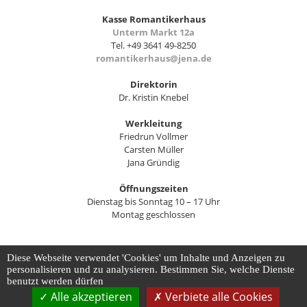
Kasse Romantikerhaus
Unterm Markt 12a
Tel. +49 3641 49-8250
romantikerhaus@jena.de
Direktorin
Dr. Kristin Knebel
Werkleitung
Friedrun Vollmer
Carsten Müller
Jana Gründig
Öffnungszeiten
Dienstag bis Sonntag 10 – 17 Uhr
Montag geschlossen
Diese Webseite verwendet 'Cookies' um Inhalte und Anzeigen zu
Kontakt
Impressum
Datenschutz
Barrierefreiheit
personalisieren und zu analysieren. Bestimmen Sie, welche Dienste
Datenschutz-Einstellungen anpassen
benutzt werden dürfen
Alle akzeptieren
Verbiete alle Cookies