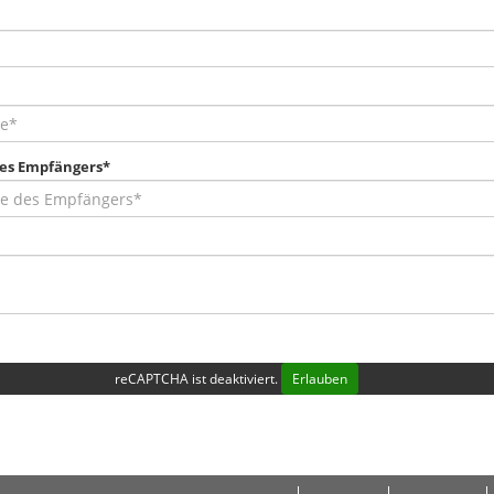
des Empfängers*
reCAPTCHA ist deaktiviert.
Erlauben