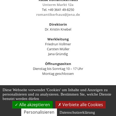
Unterm Markt 12a
Tel. +49 3641 49-8250
romantikerhaus@jena.de
Direktorin
Dr. Kristin Knebel
Werkleitung
Friedrun Vollmer
Carsten Müller
Jana Gründig
Öffnungszeiten
Dienstag bis Sonntag 10 – 17 Uhr
Montag geschlossen
Diese Webseite verwendet 'Cookies' um Inhalte und Anzeigen zu
Kontakt
Impressum
Datenschutz
Barrierefreiheit
personalisieren und zu analysieren. Bestimmen Sie, welche Dienste
Datenschutz-Einstellungen anpassen
benutzt werden dürfen
Alle akzeptieren
Verbiete alle Cookies
Personalisieren
Datenschutzerklärung