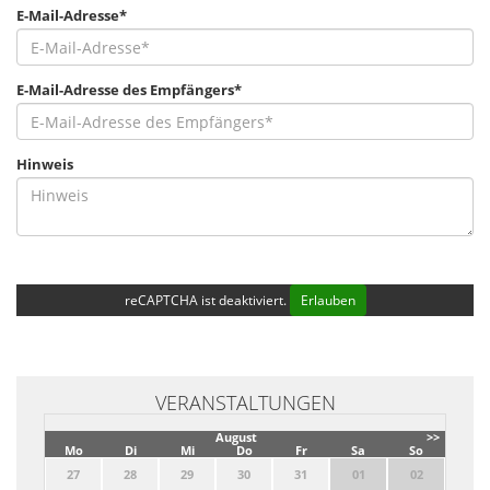
E-Mail-Adresse*
E-Mail-Adresse des Empfängers*
Hinweis
reCAPTCHA ist deaktiviert.
Erlauben
VERANSTALTUNGEN
August
>>
Mo
Di
Mi
Do
Fr
Sa
So
27
28
29
30
31
01
02