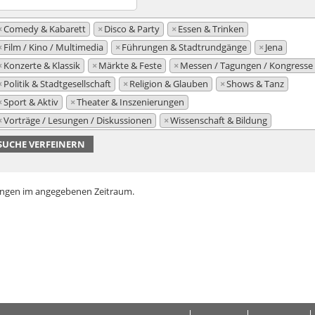
×
Comedy & Kabarett
×
Disco & Party
×
Essen & Trinken
×
Film / Kino / Multimedia
×
Führungen & Stadtrundgänge
×
Jena
×
Konzerte & Klassik
×
Märkte & Feste
×
Messen / Tagungen / Kongresse
×
Politik & Stadtgesellschaft
×
Religion & Glauben
×
Shows & Tanz
×
Sport & Aktiv
×
Theater & Inszenierungen
×
Vorträge / Lesungen / Diskussionen
×
Wissenschaft & Bildung
SUCHE VERFEINERN
ungen im angegebenen Zeitraum.