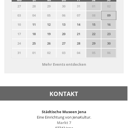
27
28
29
30
31
01
02
03
04
05
06
07
08
09
10
11
12
13
14
15
16
17
18
19
20
21
22
23
24
25
26
27
28
29
30
31
01
02
03
04
05
06
Mehr Events entdecken
KONTAKT
Städtische Museen Jena
Eine Einrichtung von JenaKultur.
Markt 7