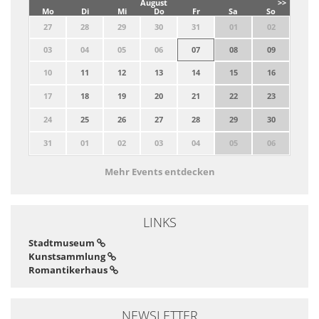
August
>>
Mo
Di
Mi
Do
Fr
Sa
So
27
28
29
30
31
01
02
03
04
05
06
07
08
09
10
11
12
13
14
15
16
17
18
19
20
21
22
23
24
25
26
27
28
29
30
31
01
02
03
04
05
06
Mehr Events entdecken
LINKS
Stadtmuseum
Kunstsammlung
Romantikerhaus
NEWSLETTER